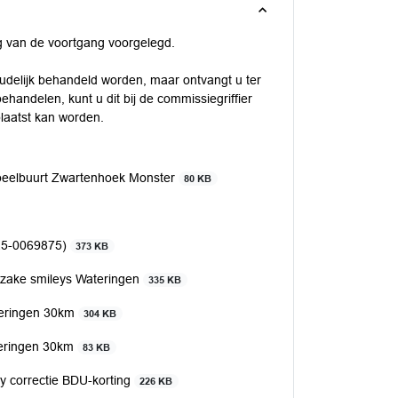
ing van de voortgang voorgelegd.
oudelijk behandeld worden, maar ontvangt u ter
handelen, kunt u dit bij de commissiegriffier
laatst kan worden.
peelbuurt Zwartenhoek Monster
80 KB
(25-0069875)
373 KB
nzake smileys Wateringen
335 KB
ateringen 30km
304 KB
teringen 30km
83 KB
y correctie BDU-korting
226 KB