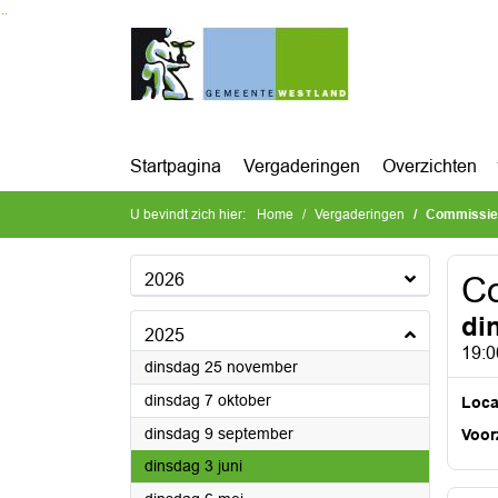
Ga naar de inhoud van deze pagina
Ga naar het zoeken
Ga naar het menu
Startpagina
Vergaderingen
Overzichten
U bevindt zich hier:
Home
Vergaderingen
Commissie
2026
C
di
2025
19:0
2025
dinsdag 25 november
2025
dinsdag 7 oktober
Loca
2025
dinsdag 9 september
Voorz
2025
dinsdag 3 juni