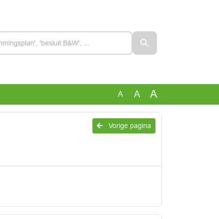
A
A
A
Vorige pagina