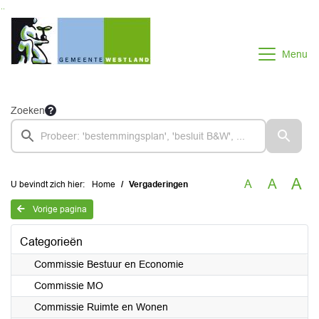
Ga naar de inhoud van deze pagina
Ga naar het zoeken
Ga naar het menu
Menu
Zoeken
A
A
A
U bevindt zich hier:
Home
Vergaderingen
Vorige pagina
Categorieën
Commissie Bestuur en Economie
Commissie MO
Commissie Ruimte en Wonen