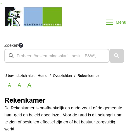
Ga naar de inhoud van deze pagina
Ga naar het zoeken
Ga naar het menu
Menu
Zoeken
U bevindt zich hier:
Home
Overzichten
Rekenkamer
A
A
A
Rekenkamer
De Rekenkamer is onafhankelijk en onderzoekt of de gemeente
haar geld en beleid goed inzet. Voor de raad is dit belangrijk om
te zien of besluiten effectief zijn en of het bestuur zorgvuldig
werkt.