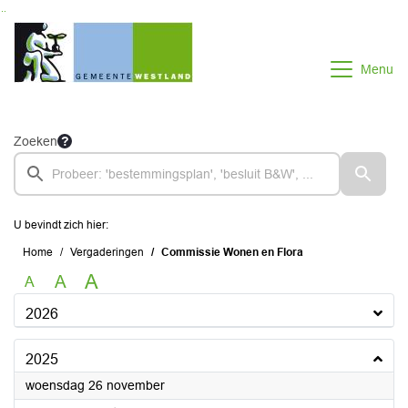
Ga naar de inhoud van deze pagina
Ga naar het zoeken
Ga naar het menu
Menu
Zoeken
U bevindt zich hier:
Home
Vergaderingen
Commissie Wonen en Flora
A
A
A
2026
2025
2025
woensdag 26 november