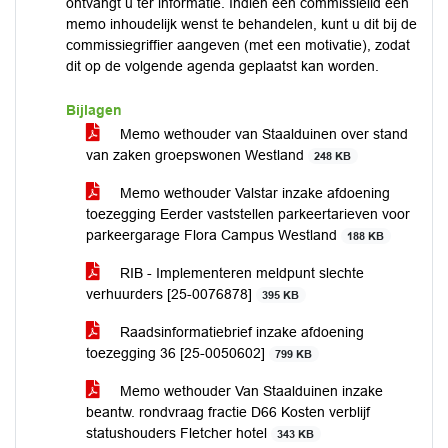
ontvangt u ter informatie. Indien een commissielid een
memo inhoudelijk wenst te behandelen, kunt u dit bij de
commissiegriffier aangeven (met een motivatie), zodat
dit op de volgende agenda geplaatst kan worden.
Bijlagen
Memo wethouder van Staalduinen over stand
van zaken groepswonen Westland
248 KB
Memo wethouder Valstar inzake afdoening
toezegging Eerder vaststellen parkeertarieven voor
parkeergarage Flora Campus Westland
188 KB
RIB - Implementeren meldpunt slechte
verhuurders [25-0076878]
395 KB
Raadsinformatiebrief inzake afdoening
toezegging 36 [25-0050602]
799 KB
Memo wethouder Van Staalduinen inzake
beantw. rondvraag fractie D66 Kosten verblijf
statushouders Fletcher hotel
343 KB