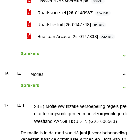
Dossier 1255 voorblad.pdf
33 KB
Raadsvoorstel [25-0145937]
152 KB
Raadsbesluit [25-0147718]
81 KB
Brief aan Arcade [25-0147838]
232 KB
Sprekers
14
Moties
Sprekers
14.1
28.8) Motie WV inzake versoepeling regels pre-
mantelzorgwoningen en mantelzorgwoningen in
Westland AANGEHOUDEN (G25-000563)
De motie is in de raad van 18 juni jl. voor behandeling
verwezen naar de commissie Wonen en Flora van 10