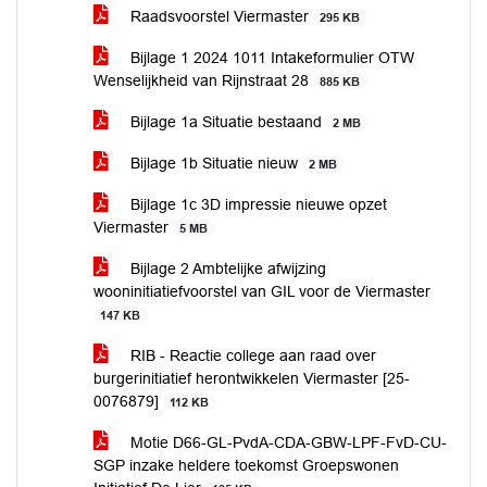
Raadsvoorstel Viermaster
295 KB
Bijlage 1 2024 1011 Intakeformulier OTW
Wenselijkheid van Rijnstraat 28
885 KB
Bijlage 1a Situatie bestaand
2 MB
Bijlage 1b Situatie nieuw
2 MB
Bijlage 1c 3D impressie nieuwe opzet
Viermaster
5 MB
Bijlage 2 Ambtelijke afwijzing
wooninitiatiefvoorstel van GIL voor de Viermaster
147 KB
RIB - Reactie college aan raad over
burgerinitiatief herontwikkelen Viermaster [25-
0076879]
112 KB
Motie D66-GL-PvdA-CDA-GBW-LPF-FvD-CU-
SGP inzake heldere toekomst Groepswonen