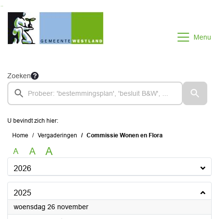
Ga naar de inhoud van deze pagina
Ga naar het zoeken
Ga naar het menu
Menu
Zoeken
U bevindt zich hier:
Home
Vergaderingen
Commissie Wonen en Flora
A
A
A
2026
2025
2025
woensdag 26 november