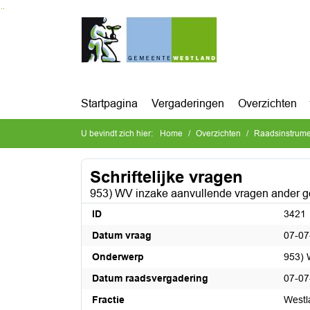
Ga naar de inhoud van deze pagina
Ga naar het zoeken
Ga naar het menu
Startpagina
Vergaderingen
Overzichten
U bevindt zich hier:
Home
Overzichten
Raadsinstrum
Schriftelijke vragen
953) WV inzake aanvullende vragen ander g
ID
3421
Datum vraag
07-07
Onderwerp
953) 
Datum raadsvergadering
07-07
Fractie
Westl