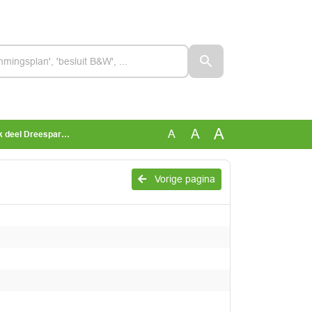
A
A
A
reespark Naaldwijk
Vorige pagina