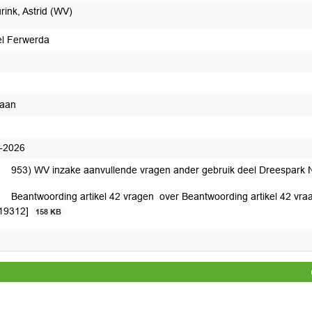
rink, Astrid (WV)
el Ferwerda
daan
edaan
-2026
953) WV inzake aanvullende vragen ander gebruik deel Dreespark 
Beantwoording artikel 42 vragen over Beantwoording artikel 42 vraa
19312]
158 KB