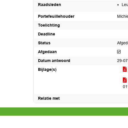
Raadsleden
Leu
Portefeuillehouder
Michi
Toelichting
Deadline
Status
Afge
Afg
Afgedaan
Datum antwoord
29-07
Bijlage(s)
01
Relatie met