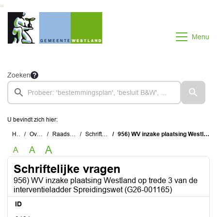
Ga naar de inhoud van deze pagina
Ga naar het zoeken
Ga naar het menu
Menu
Zoeken
U bevindt zich hier:
Home
Overzichten
Raadsinstrumenten
Schriftelijke vragen
956) WV inzake plaatsing Westland op trede 3 van de interventieladder Spreidingswet (G26-001165)
A
A
A
Schriftelijke vragen
956) WV inzake plaatsing Westland op trede 3 van de
interventieladder Spreidingswet (G26-001165)
ID