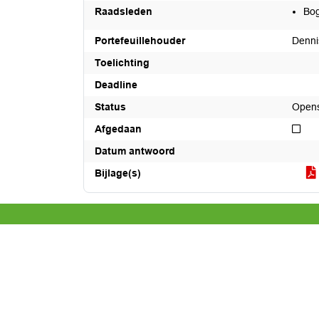
Raadsleden
Bog
Portefeuillehouder
Denni
Toelichting
Deadline
Status
Open
Nie
Afgedaan
Datum antwoord
Bijlage(s)