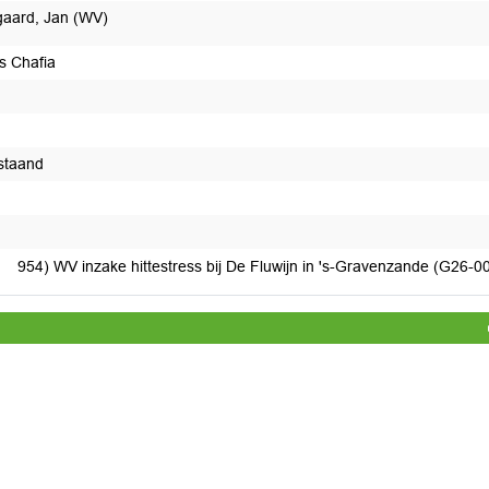
aard, Jan (WV)
s Chafia
staand
t afgedaan
954) WV inzake hittestress bij De Fluwijn in 's-Gravenzande (G26-