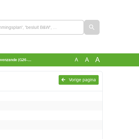
A
A
A
zande (G26-001161)
Vorige pagina