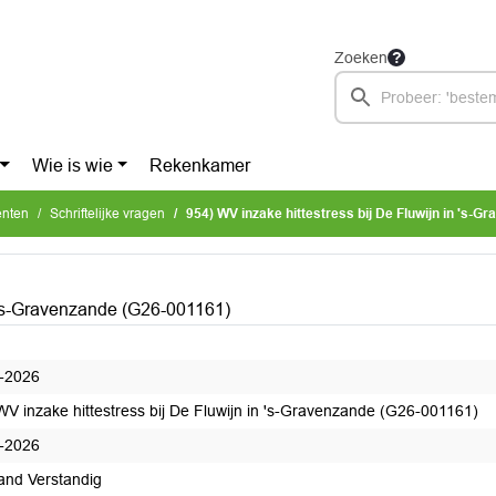
Zoeken
Wie is wie
Rekenkamer
enten
Schriftelijke vragen
954) WV inzake hittestress bij De Fluwijn in 's-Graven
n 's-Gravenzande (G26-001161)
-2026
WV inzake hittestress bij De Fluwijn in 's-Gravenzande (G26-001161)
-2026
and Verstandig