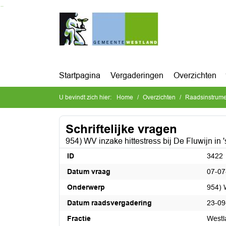
Ga naar de inhoud van deze pagina
Ga naar het zoeken
Ga naar het menu
Startpagina
Vergaderingen
Overzichten
U bevindt zich hier:
Home
Overzichten
Raadsinstrum
Schriftelijke vragen
954) WV inzake hittestress bij De Fluwijn i
ID
3422
Datum vraag
07-07
Onderwerp
954) 
Datum raadsvergadering
23-09
Fractie
Westl