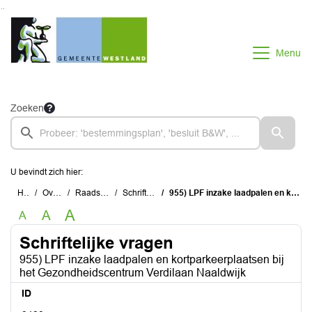
Ga naar de inhoud van deze pagina
Ga naar het zoeken
Ga naar het menu
Menu
Zoeken
U bevindt zich hier:
Home
Overzichten
Raadsinstrumenten
Schriftelijke vragen
955) LPF inzake laadpalen en kortparkeerplaatsen bij het Gezondheidscentrum Verdilaan Naaldwijk
A
A
A
Schriftelijke vragen
955) LPF inzake laadpalen en kortparkeerplaatsen bij
het Gezondheidscentrum Verdilaan Naaldwijk
ID