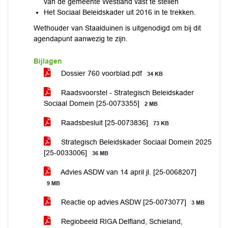
van de gemeente Westland vast te stellen
Het Sociaal Beleidskader uit 2016 in te trekken.
Wethouder van Staalduinen is uitgenodigd om bij dit
agendapunt aanwezig te zijn.
Bijlagen
Dossier 760 voorblad.pdf
34 KB
Raadsvoorstel - Strategisch Beleidskader
Sociaal Domein [25-0073355]
2 MB
Raadsbesluit [25-0073836]
73 KB
Strategisch Beleidskader Sociaal Domein 2025
[25-0033006]
36 MB
Advies ASDW van 14 april jl. [25-0068207]
9 MB
Reactie op advies ASDW [25-0073077]
3 MB
Regiobeeld RIGA Delfland, Schieland,