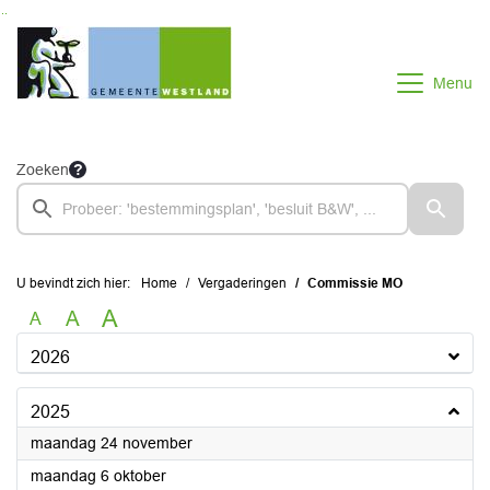
Ga naar de inhoud van deze pagina
Ga naar het zoeken
Ga naar het menu
Menu
Zoeken
U bevindt zich hier:
Home
Vergaderingen
Commissie MO
A
A
A
2026
2025
2025
maandag 24 november
2025
maandag 6 oktober