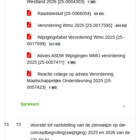
Westland 2026 [25-0004303]
1 MB
Raadsbesluit [25-0066054]
69 KB
Verordening Wmo 2025 [25-0017595]
404 KB
Wijzigingstabel Verordening Wmo 2025 [25-
0017599]
323 KB
Advies ASDW Wijzigingen WMO verordening
2025 [25-0057411]
4 MB
Reactie college op advies Verordening
Maatschappelijke Ondersteuning 2025 [25-
0057423]
1 MB
Sprekers
13
Voorstel tot vaststelling van de zienswijze op de
conceptbegroting(swijziging) 2025 en 2026 van de