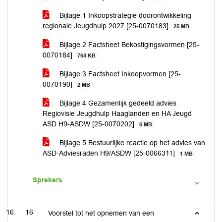
Bijlage 1 Inkoopstrategie doorontwikkeling
regionale Jeugdhulp 2027 [25-0070183]
25 MB
Bijlage 2 Factsheet Bekostigingsvormen [25-
0070184]
764 KB
Bijlage 3 Factsheet Inkoopvormen [25-
0070190]
2 MB
Bijlage 4 Gezamenlijk gedeeld advies
Regiovisie Jeugdhulp Haaglanden en HA Jeugd
ASD H9-ASDW [25-0070202]
6 MB
Bijlage 5 Bestuurlijke reactie op het advies van
ASD-Adviesraden H9/ASDW [25-0066311]
1 MB
Sprekers
16
Voorstel tot het opnemen van een