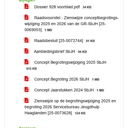
Bijlagen
Dossier 928 voorblad.pdf
34 KB
Raadsvoorstel - Zienswijze conceptbegrotings-
wijziging 2025 en 2026 van de GR-SbJH [25-
0069053]
1 MB
Raadsbesluit [25-0072744]
81 KB
Aanbiedingsbrief SbJH
94 KB
Concept Begrotingswijziging 2025 SbJH
815 KB
Concept Begroting 2026 SbJH
1 MB
Concept Jaarstukken 2024 SbJH
1 MB
Zienswijze op de begrotingswijziging 2025 en
begroting 2026 Servicebureau Jeugdhulp
Haaglanden [25-0073628]
124 KB