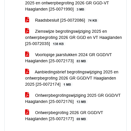
2025 en ontwerpbegroting 2026 GR GGD-VT
Haaglanden [25-0071990]
3 MB
Raadsbesluit [25-0072086]
74 KB
Zienswijze begrotingswijziging 2025 en
ontwerpbegroting 2026 GR GGD en VT Haaglanden
[25-0072035]
138 KB
Voorlopige jaarstukken 2024 GR GGD/VT
Haaglanden [25-0072173]
83 MB
Aanbiedingsbrief begrotingswijziging 2025 en
ontwerpbegroting 2026 GR GGD/VT Haaglanden
2025 [25-0072174]
1 MB
Ontwerpbegrotingswijziging 2025 GR GGD/VT
Haaglanden [25-0072176]
13 MB
Ontwerpbegroting 2026 GR GGD/VT
Haaglanden [25-0072177]
69 MB