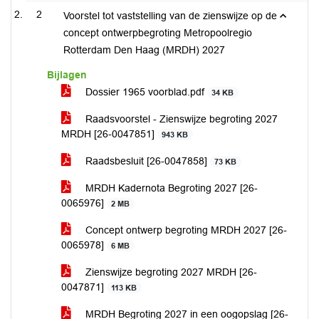
2
Voorstel tot vaststelling van de zienswijze op de
concept ontwerpbegroting Metropoolregio
Rotterdam Den Haag (MRDH) 2027
Bijlagen
Dossier 1965 voorblad.pdf
34 KB
Raadsvoorstel - Zienswijze begroting 2027
MRDH [26-0047851]
943 KB
Raadsbesluit [26-0047858]
73 KB
MRDH Kadernota Begroting 2027 [26-
0065976]
2 MB
Concept ontwerp begroting MRDH 2027 [26-
0065978]
6 MB
Zienswijze begroting 2027 MRDH [26-
0047871]
113 KB
MRDH Begroting 2027 in een oogopslag [26-