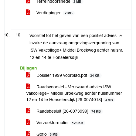
Terreindoorsnede
2 MB
Verdiepingen
2 MB
10
Voorstel tot het geven van een positief advies
inzake de aanvraag omgevingsvergunning van
ISW Vakcollege+ Middel Broekweg achter huisnr.
12 en 14 te Honselersdijk
Bijlagen
Dossier 1999 voorblad.pdf
34 KB
Raadsvoorstel - Verzwaard advies ISW
Vakcollege+ Middel Broekweg achter huisnummer
12 en 14 te Honselersdijk [26-0074018]
3 MB
Raadsbesluit [26-0073999]
74 KB
Verzoekformulier
128 KB
Goflo
3 MB