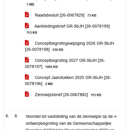
1 MB
Raadsbesluit [26-0067829]
73 KB
Aanbiedingsbrief GR-SbJH [26-0078199]
113 KB
Conceptbegrotingswijziging 2026 GR-SbJH
[26-0078198]
536 KB
Conceptbegroting 2027 GR-SbJH [26-
0078197]
1005 KB
Concept Jaarstukken 2025 GR-SbJH [26-
0078196]
2 MB
Zienswijzebrief [26-0067882]
113 KB
6
Voorstel tot vaststelling van de zienswijze op de
ontwerpbegroting van de Gemeenschappelijke