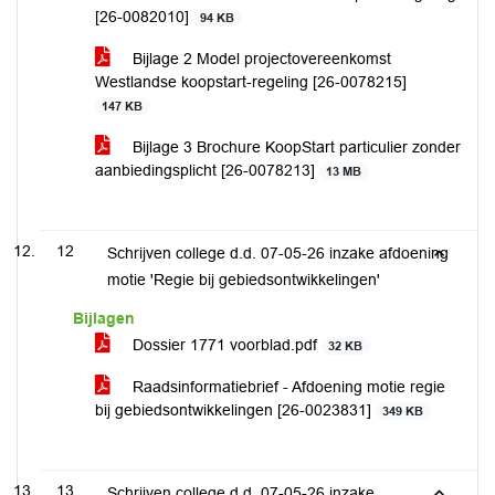
[26-0082010]
94 KB
Bijlage 2 Model projectovereenkomst
Westlandse koopstart-regeling [26-0078215]
147 KB
Bijlage 3 Brochure KoopStart particulier zonder
aanbiedingsplicht [26-0078213]
13 MB
12
Schrijven college d.d. 07-05-26 inzake afdoening
motie 'Regie bij gebiedsontwikkelingen'
Bijlagen
Dossier 1771 voorblad.pdf
32 KB
Raadsinformatiebrief - Afdoening motie regie
bij gebiedsontwikkelingen [26-0023831]
349 KB
13
Schrijven college d.d. 07-05-26 inzake