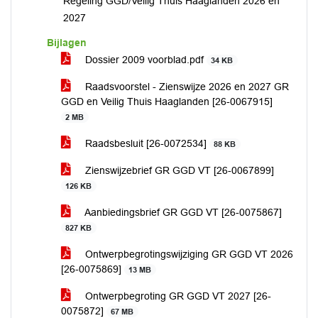
Regeling GGD/Veilig Thuis Haaglanden 2026 en
2027
Bijlagen
Dossier 2009 voorblad.pdf
34 KB
Raadsvoorstel - Zienswijze 2026 en 2027 GR
GGD en Veilig Thuis Haaglanden [26-0067915]
2 MB
Raadsbesluit [26-0072534]
88 KB
Zienswijzebrief GR GGD VT [26-0067899]
126 KB
Aanbiedingsbrief GR GGD VT [26-0075867]
827 KB
Ontwerpbegrotingswijziging GR GGD VT 2026
[26-0075869]
13 MB
Ontwerpbegroting GR GGD VT 2027 [26-
0075872]
67 MB