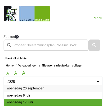
Ga naar de inhoud van deze pagina
Ga naar het zoeken
Ga naar het menu
Menu
Zoeken
U bevindt zich hier:
Home
Vergaderingen
Nieuwe raadsstukken college
A
A
A
2026
2026
woensdag 23 september
2026
woensdag 8 juli
2026
woensdag 17 juni