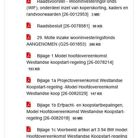
Raadsvoorstel - WoonInvesteringsFonds
(WIF), onderdeel inzet van koperskorting, kaders en
randvoorwaarden [26-0012953]
3 MB
Raadsbesluit [26-0078581]
98 KB
29. Motie inzake wooninvesteringsfonds
AANGENOMEN (G25-001853)
286 KB
Bijlage 1 Model hoofdovereenkomst
Westlandse koopstart-regeling [26-0078214]
193 KB
Bijlage 1a Projectovereenkomst Westlandse
Koopstart-regeling -Model Hoofdovereenkomst
Westlandse koop [26-0082029]
147 KB
Bijlage 1b Erfpacht- en koopstartbepalingen,
Model Hoofdovereenkomst Westlandse Koopstart-
regeling [26-0082018]
60 MB
Bijlage 1c Voorbeeld artikel art 3.94 BW model
Hoofdovereenkomst Westlandse Koopstart-regeling