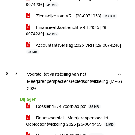
0074236]
34 MB
Zienswijze aan VRH [26-0071053]
119 KB
Financieel Jaarbericht VRH 2025 [26-
0074239]
62 MB
Accountantsverslag 2025 VRH [26-0074240]
34 MB
8
Voorstel tot vaststelling van het
Meerjarenperspectief Gebiedsontwikkeling (MPG)
2026
Bijlagen
Dossier 1874 voorblad.pdf
35 KB
Raadsvoorstel - Meerjarenperspectief
Gebiedsontwikkeling 2026 [26-0043453]
2 MB