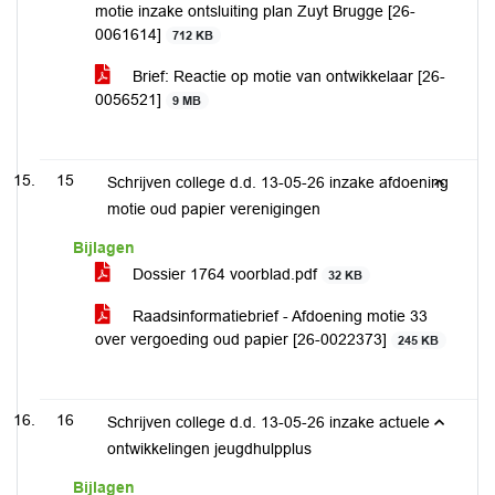
motie inzake ontsluiting plan Zuyt Brugge [26-
0061614]
712 KB
Brief: Reactie op motie van ontwikkelaar [26-
0056521]
9 MB
15
Schrijven college d.d. 13-05-26 inzake afdoening
motie oud papier verenigingen
Bijlagen
Dossier 1764 voorblad.pdf
32 KB
Raadsinformatiebrief - Afdoening motie 33
over vergoeding oud papier [26-0022373]
245 KB
16
Schrijven college d.d. 13-05-26 inzake actuele
ontwikkelingen jeugdhulpplus
Bijlagen