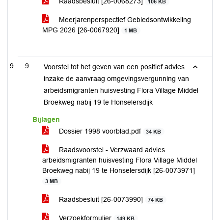
Raadsbesluit [26-0068273]
106 KB
Meerjarenperspectief Gebiedsontwikkeling
MPG 2026 [26-0067920]
1 MB
9
Voorstel tot het geven van een positief advies
inzake de aanvraag omgevingsvergunning van
arbeidsmigranten huisvesting Flora Village Middel
Broekweg nabij 19 te Honselersdijk
Bijlagen
Dossier 1998 voorblad.pdf
34 KB
Raadsvoorstel - Verzwaard advies
arbeidsmigranten huisvesting Flora Village Middel
Broekweg nabij 19 te Honselersdijk [26-0073971]
3 MB
Raadsbesluit [26-0073990]
74 KB
Verzoekformulier
149 KB