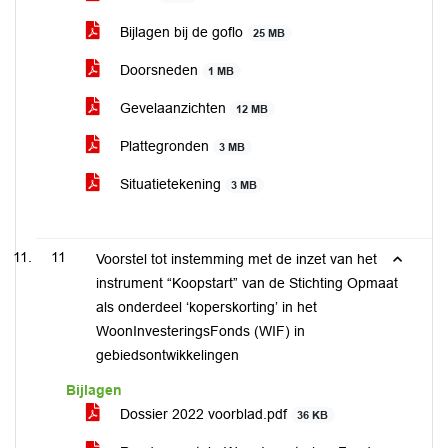
Bijlagen bij de goflo
25 MB
Doorsneden
1 MB
Gevelaanzichten
12 MB
Plattegronden
3 MB
Situatietekening
3 MB
11
Voorstel tot instemming met de inzet van het
instrument “Koopstart” van de Stichting Opmaat
als onderdeel ‘koperskorting’ in het
WoonInvesteringsFonds (WIF) in
gebiedsontwikkelingen
Bijlagen
Dossier 2022 voorblad.pdf
36 KB