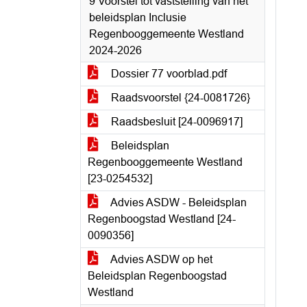
9 Voorstel tot vaststelling van het
beleidsplan Inclusie
Regenbooggemeente Westland
2024-2026
Dossier 77 voorblad.pdf
Raadsvoorstel {24-0081726}
Raadsbesluit [24-0096917]
Beleidsplan
Regenbooggemeente Westland
[23-0254532]
Advies ASDW - Beleidsplan
Regenboogstad Westland [24-
0090356]
Advies ASDW op het
Beleidsplan Regenboogstad
Westland