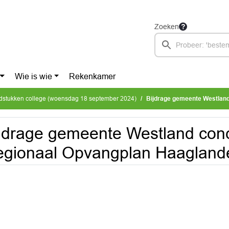
Zoeken
Wie is wie
Rekenkamer
dstukken college (woensdag 18 september 2024)
Bijdrage gemeente Westland co
jdrage gemeente Westland con
gionaal Opvangplan Haagland