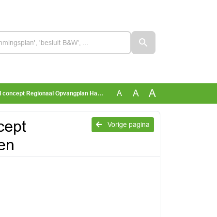
A
A
A
ncept Regionaal Opvangplan Haaglanden
cept
Vorige pagina
en