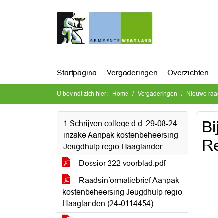
Ga naar de inhoud van deze pagina
Ga naar het zoeken
Ga naar het menu
Startpagina
Vergaderingen
Overzichten
U bevindt zich hier:
Home
Vergaderingen
Nieuwe raa
Bi
1 Schrijven college d.d. 29-08-24
inzake Aanpak kostenbeheersing
Re
Jeugdhulp regio Haaglanden
Dossier 222 voorblad.pdf
Raadsinformatiebrief Aanpak
kostenbeheersing Jeugdhulp regio
Haaglanden (24-0114454)