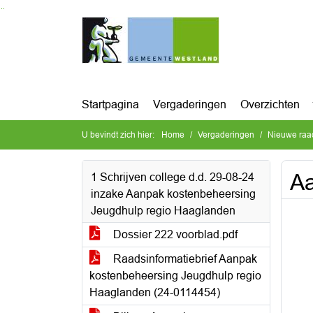
Ga naar de inhoud van deze pagina
Ga naar het zoeken
Ga naar het menu
Startpagina
Vergaderingen
Overzichten
U bevindt zich hier:
Home
Vergaderingen
Nieuwe raa
Aa
1 Schrijven college d.d. 29-08-24
inzake Aanpak kostenbeheersing
Jeugdhulp regio Haaglanden
Dossier 222 voorblad.pdf
Raadsinformatiebrief Aanpak
kostenbeheersing Jeugdhulp regio
Haaglanden (24-0114454)