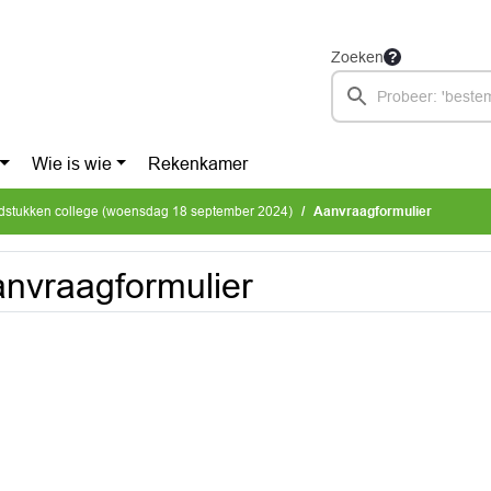
Zoeken
Wie is wie
Rekenkamer
dstukken college (woensdag 18 september 2024)
Aanvraagformulier
nvraagformulier