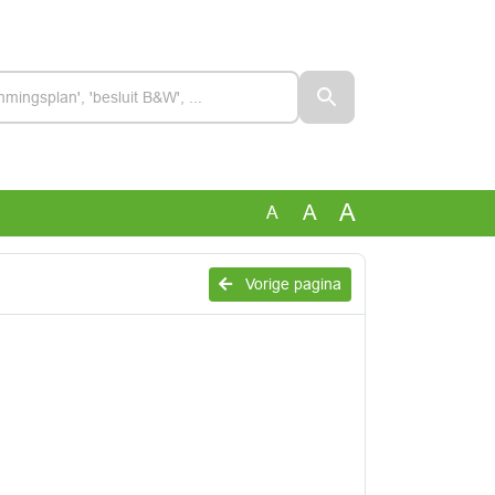
A
A
A
Vorige pagina