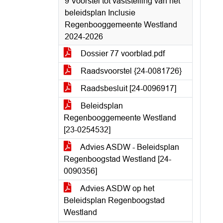
9 Voorstel tot vaststelling van het
beleidsplan Inclusie
Regenbooggemeente Westland
2024-2026
Dossier 77 voorblad.pdf
Raadsvoorstel {24-0081726}
Raadsbesluit [24-0096917]
Beleidsplan
Regenbooggemeente Westland
[23-0254532]
Advies ASDW - Beleidsplan
Regenboogstad Westland [24-
0090356]
Advies ASDW op het
Beleidsplan Regenboogstad
Westland