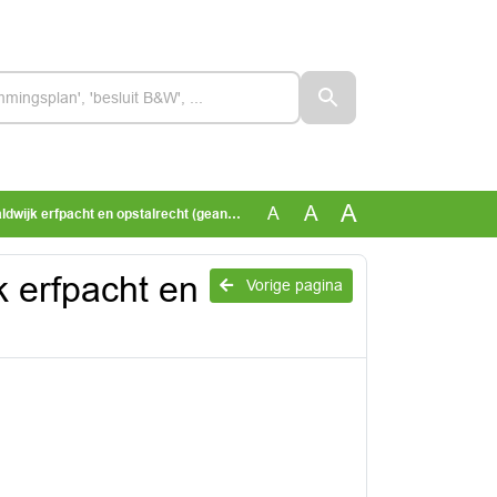
A
A
A
k erfpacht en opstalrecht (geanonimiseerd)
k erfpacht en
Vorige pagina