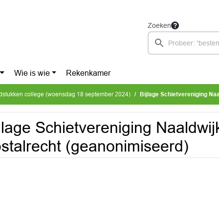
Zoeken
Wie is wie
Rekenkamer
dstukken college (woensdag 18 september 2024)
Bijlage Schietvereniging Naaldwij
jlage Schietvereniging Naaldwij
stalrecht (geanonimiseerd)