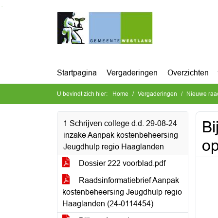
Ga naar de inhoud van deze pagina
Ga naar het zoeken
Ga naar het menu
Startpagina
Vergaderingen
Overzichten
U bevindt zich hier:
Home
Vergaderingen
Nieuwe raa
Bi
1 Schrijven college d.d. 29-08-24
inzake Aanpak kostenbeheersing
op
Jeugdhulp regio Haaglanden
Dossier 222 voorblad.pdf
Raadsinformatiebrief Aanpak
kostenbeheersing Jeugdhulp regio
Haaglanden (24-0114454)