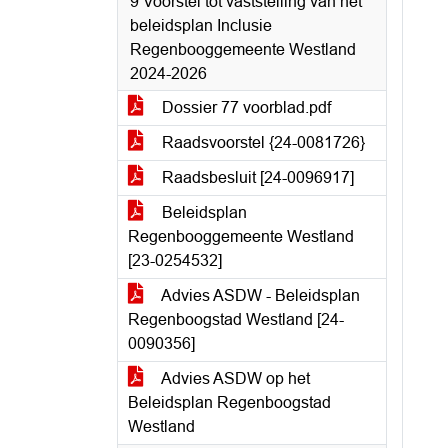
9 Voorstel tot vaststelling van het
beleidsplan Inclusie
Regenbooggemeente Westland
2024-2026
Dossier 77 voorblad.pdf
Raadsvoorstel {24-0081726}
Raadsbesluit [24-0096917]
Beleidsplan
Regenbooggemeente Westland
[23-0254532]
Advies ASDW - Beleidsplan
Regenboogstad Westland [24-
0090356]
Advies ASDW op het
Beleidsplan Regenboogstad
Westland