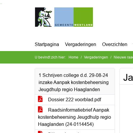
Ga naar de inhoud van deze pagina
Ga naar het zoeken
Ga naar het menu
Startpagina
Vergaderingen
Overzichten
U bevindt zich hier:
Home
Vergaderingen
Nieuwe raa
Ja
1 Schrijven college d.d. 29-08-24
inzake Aanpak kostenbeheersing
Jeugdhulp regio Haaglanden
Dossier 222 voorblad.pdf
Raadsinformatiebrief Aanpak
kostenbeheersing Jeugdhulp regio
Haaglanden (24-0114454)