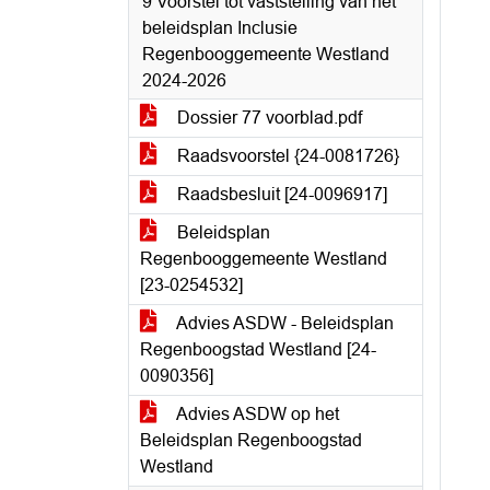
9 Voorstel tot vaststelling van het
beleidsplan Inclusie
Regenbooggemeente Westland
2024-2026
Dossier 77 voorblad.pdf
Raadsvoorstel {24-0081726}
Raadsbesluit [24-0096917]
Beleidsplan
Regenbooggemeente Westland
[23-0254532]
Advies ASDW - Beleidsplan
Regenboogstad Westland [24-
0090356]
Advies ASDW op het
Beleidsplan Regenboogstad
Westland