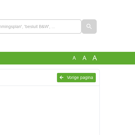
A
A
A
Vorige pagina