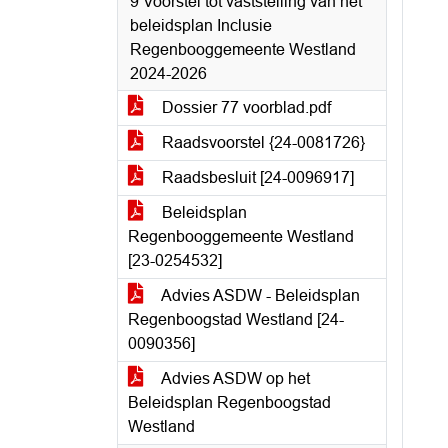
9 Voorstel tot vaststelling van het
beleidsplan Inclusie
Regenbooggemeente Westland
2024-2026
Dossier 77 voorblad.pdf
Raadsvoorstel {24-0081726}
Raadsbesluit [24-0096917]
Beleidsplan
Regenbooggemeente Westland
[23-0254532]
Advies ASDW - Beleidsplan
Regenboogstad Westland [24-
0090356]
Advies ASDW op het
Beleidsplan Regenboogstad
Westland