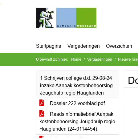
Ga naar de inhoud van deze pagina
Ga naar het zoeken
Ga naar het menu
Startpagina
Vergaderingen
Overzichten
U bevindt zich hier:
Home
Vergaderingen
Nieuwe raa
Do
1 Schrijven college d.d. 29-08-24
inzake Aanpak kostenbeheersing
Jeugdhulp regio Haaglanden
Dossier 222 voorblad.pdf
Raadsinformatiebrief Aanpak
kostenbeheersing Jeugdhulp regio
Haaglanden (24-0114454)