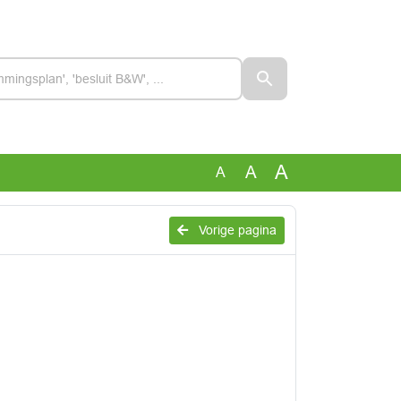
A
A
A
Vorige pagina