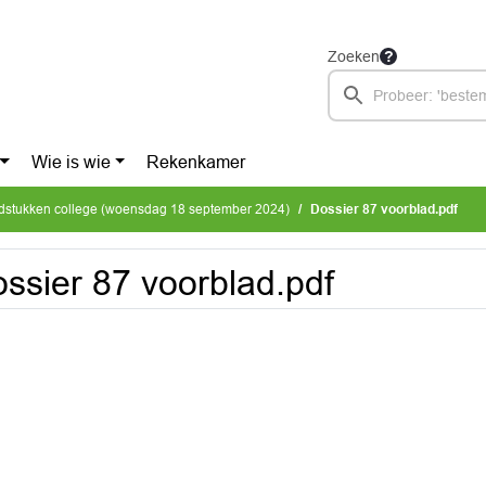
Zoeken
Wie is wie
Rekenkamer
dstukken college (woensdag 18 september 2024)
Dossier 87 voorblad.pdf
ssier 87 voorblad.pdf