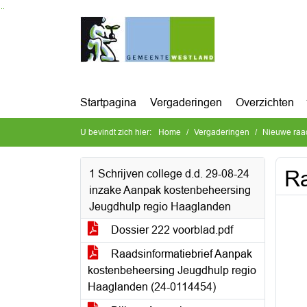
Ga naar de inhoud van deze pagina
Ga naar het zoeken
Ga naar het menu
Startpagina
Vergaderingen
Overzichten
U bevindt zich hier:
Home
Vergaderingen
Nieuwe raa
Ra
1 Schrijven college d.d. 29-08-24
inzake Aanpak kostenbeheersing
Jeugdhulp regio Haaglanden
Dossier 222 voorblad.pdf
Raadsinformatiebrief Aanpak
kostenbeheersing Jeugdhulp regio
Haaglanden (24-0114454)