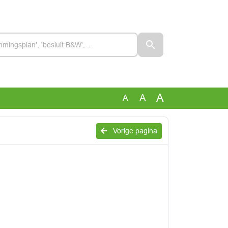
A
A
A
Vorige pagina