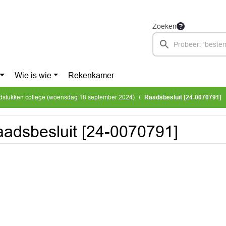
Zoeken
Wie is wie
Rekenkamer
dstukken college (woensdag 18 september 2024)
Raadsbesluit [24-0070791]
adsbesluit [24-0070791]