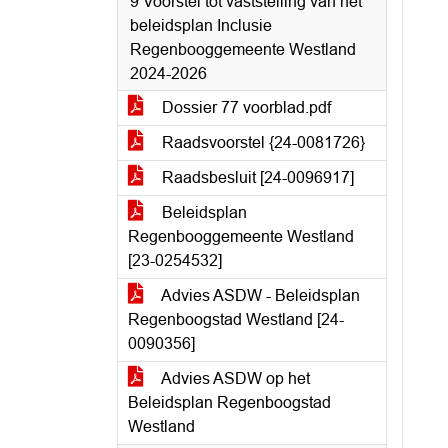
9 Voorstel tot vaststelling van het
beleidsplan Inclusie
Regenbooggemeente Westland
2024-2026
Dossier 77 voorblad.pdf
Raadsvoorstel {24-0081726}
Raadsbesluit [24-0096917]
Beleidsplan
Regenbooggemeente Westland
[23-0254532]
Advies ASDW - Beleidsplan
Regenboogstad Westland [24-
0090356]
Advies ASDW op het
Beleidsplan Regenboogstad
Westland