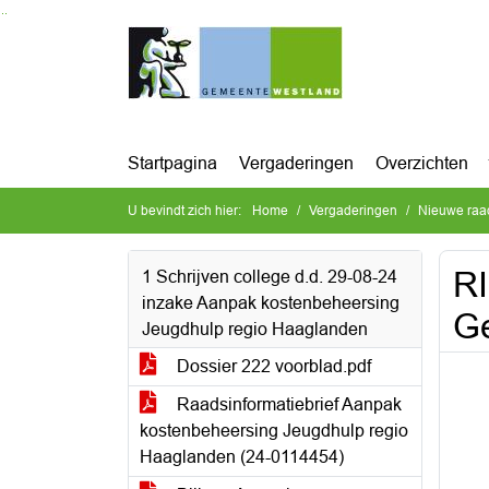
Ga naar de inhoud van deze pagina
Ga naar het zoeken
Ga naar het menu
Startpagina
Vergaderingen
Overzichten
U bevindt zich hier:
Home
Vergaderingen
Nieuwe raa
RI
1 Schrijven college d.d. 29-08-24
inzake Aanpak kostenbeheersing
Ge
Jeugdhulp regio Haaglanden
Dossier 222 voorblad.pdf
Raadsinformatiebrief Aanpak
kostenbeheersing Jeugdhulp regio
Haaglanden (24-0114454)