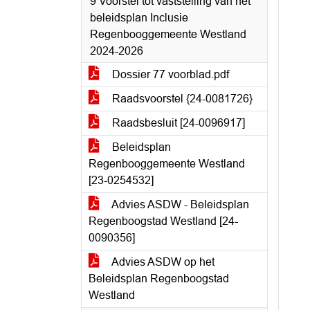
9 Voorstel tot vaststelling van het
beleidsplan Inclusie
Regenbooggemeente Westland
2024-2026
Dossier 77 voorblad.pdf
Raadsvoorstel {24-0081726}
Raadsbesluit [24-0096917]
Beleidsplan
Regenbooggemeente Westland
[23-0254532]
Advies ASDW - Beleidsplan
Regenboogstad Westland [24-
0090356]
Advies ASDW op het
Beleidsplan Regenboogstad
Westland