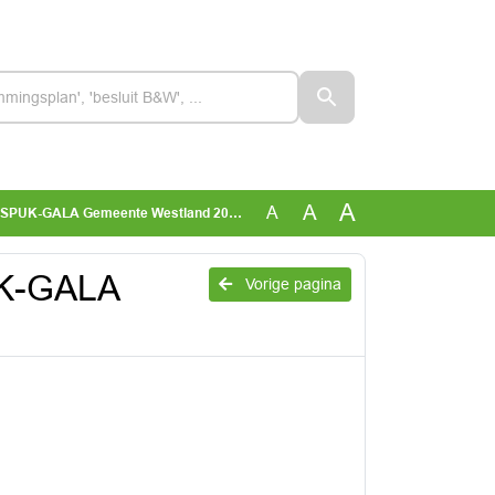
A
A
A
PUK-GALA Gemeente Westland 2024 - 2026
UK-GALA
Vorige pagina