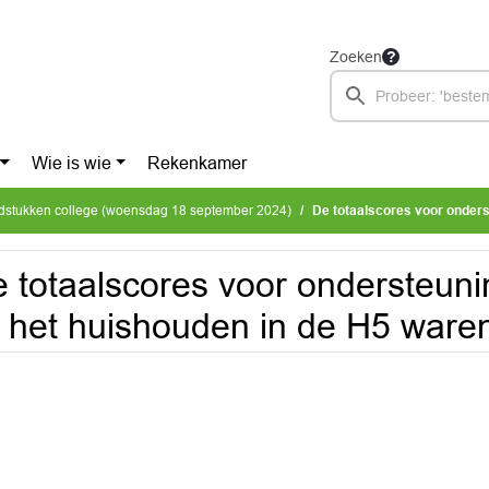
Zoeken
Wie is wie
Rekenkamer
dstukken college (woensdag 18 september 2024)
De totaalscores voor ondersteuning en 
 totaalscores voor ondersteuni
j het huishouden in de H5 waren