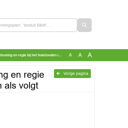
A
A
A
regie bij het huishouden in de H5 waren als volgt
ng en regie
Vorige pagina
 als volgt