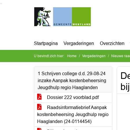
Ga naar de inhoud van deze pagina
Ga naar het zoeken
Ga naar het menu
Startpagina
Vergaderingen
Overzichten
U bevindt zich hier:
Home
Vergaderingen
Nieuwe raa
De
1 Schrijven college d.d. 29-08-24
inzake Aanpak kostenbeheersing
bi
Jeugdhulp regio Haaglanden
Dossier 222 voorblad.pdf
Raadsinformatiebrief Aanpak
kostenbeheersing Jeugdhulp regio
Haaglanden (24-0114454)