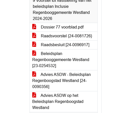
9 Voorstel tot vaststelling van het
beleidsplan Inclusie
Regenbooggemeente Westland
2024-2026
Dossier 77 voorblad.pdf
Raadsvoorstel {24-0081726}
Raadsbesluit [24-0096917]
Beleidsplan
Regenbooggemeente Westland
[23-0254532]
Advies ASDW - Beleidsplan
Regenboogstad Westland [24-
0090356]
Advies ASDW op het
Beleidsplan Regenboogstad
Westland