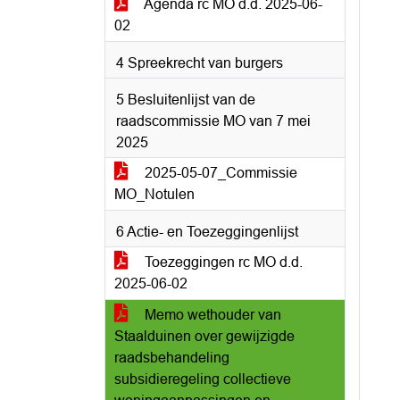
Agenda rc MO d.d. 2025-06-
02
4 Spreekrecht van burgers
5 Besluitenlijst van de
raadscommissie MO van 7 mei
2025
2025-05-07_Commissie
MO_Notulen
6 Actie- en Toezeggingenlijst
Toezeggingen rc MO d.d.
2025-06-02
Memo wethouder van
Staalduinen over gewijzigde
raadsbehandeling
subsidieregeling collectieve