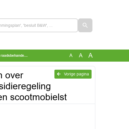
A
A
A
gaanpassingen en scootmobielst
n over
Vorige pagina
idieregeling
en scootmobielst