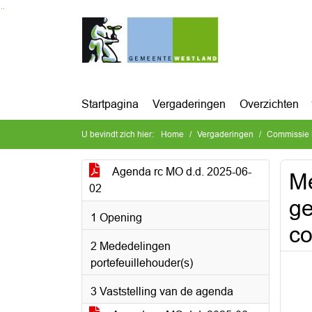
Ga naar de inhoud van deze pagina
Ga naar het zoeken
Ga naar het menu
Startpagina
Vergaderingen
Overzichten
U bevindt zich hier:
Home
Vergaderingen
Commissie 
Agenda rc MO d.d. 2025-06-
Me
02
ge
1 Opening
co
2 Mededelingen
portefeuillehouder(s)
3 Vaststelling van de agenda