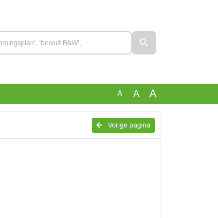
A
A
A
Vorige pagina