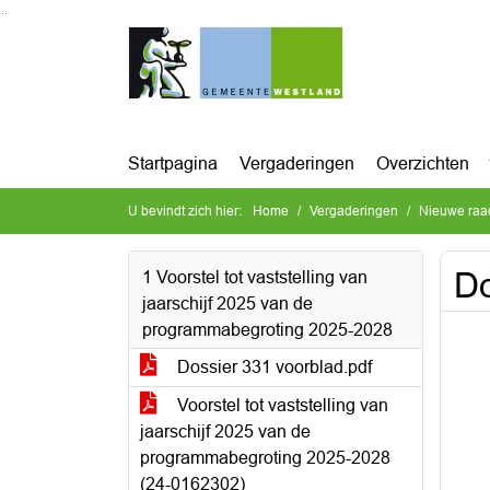
Ga naar de inhoud van deze pagina
Ga naar het zoeken
Ga naar het menu
Startpagina
Vergaderingen
Overzichten
U bevindt zich hier:
Home
Vergaderingen
Nieuwe raa
Do
1 Voorstel tot vaststelling van
jaarschijf 2025 van de
programmabegroting 2025-2028
Dossier 331 voorblad.pdf
Voorstel tot vaststelling van
jaarschijf 2025 van de
programmabegroting 2025-2028
(24-0162302)